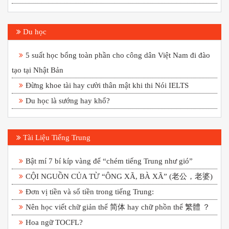
Du học
5 suất học bổng toàn phần cho công dân Việt Nam đi đào
tạo tại Nhật Bản
Đừng khoe tài hay cười thân mật khi thi Nói IELTS
Du học là sướng hay khổ?
Tài Liệu Tiếng Trung
Bật mí 7 bí kíp vàng để “chém tiếng Trung như gió”
CỘI NGUỒN CỦA TỪ “ÔNG XÃ, BÀ XÃ” (老公，老婆)
Đơn vị tiền và số tiền trong tiếng Trung:
Nên học viết chữ giản thể 简体 hay chữ phồn thể 繁體 ？
Hoa ngữ TOCFL?