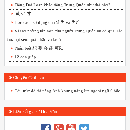
Tiếng Đài Loan khác tiếng Trung Quốc như thế nào?
就 và 才
Học cách sử dụng của 难为 và 为难
Vì sao phòng tân hôn của người Trung Quốc lại có qua Táo
tàu, hạt sen, quả nhãn và lạc ?
Phân biệt 想 要 会 能 可以
12 con giáp
Chuyên đề thi cử
Cấu trúc đề thi tiếng Anh khung năng lực ngoại ngữ 6 bậc
Liên kết gia sư Hoa Văn