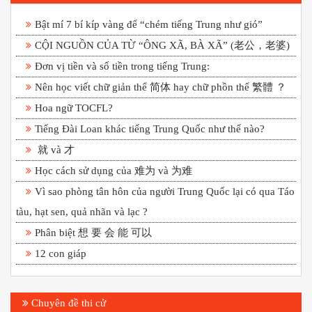
Bật mí 7 bí kíp vàng để “chém tiếng Trung như gió”
CỘI NGUỒN CỦA TỪ “ÔNG XÃ, BÀ XÃ” (老公，老婆)
Đơn vị tiền và số tiền trong tiếng Trung:
Nên học viết chữ giản thể 简体 hay chữ phồn thể 繁體 ？
Hoa ngữ TOCFL?
Tiếng Đài Loan khác tiếng Trung Quốc như thế nào?
就 và 才
Học cách sử dụng của 难为 và 为难
Vì sao phòng tân hôn của người Trung Quốc lại có qua Táo
tàu, hạt sen, quả nhãn và lạc ?
Phân biệt 想 要 会 能 可以
12 con giáp
Chuyên đề thi cử