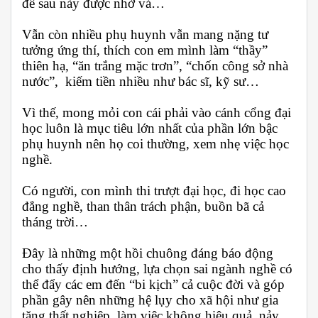
để sau này được nhờ vả…
Vẫn còn nhiều phụ huynh vẫn mang nặng tư
tưởng ứng thí, thích con em mình làm “thầy”
thiên hạ, “ăn trắng mặc trơn”, “chốn công sở nhà
nước”, kiếm tiền nhiều như bác sĩ, kỹ sư…
Vì thế, mong mỏi con cái phải vào cánh cổng đại
học luôn là mục tiêu lớn nhất của phần lớn bậc
phụ huynh nên họ coi thường, xem nhẹ việc học
nghề.
Có người, con mình thi trượt đại học, đi học cao
đẳng nghề, than thân trách phận, buồn bã cả
tháng trời…
Đây là những một hồi chuông đáng báo động
cho thấy định hướng, lựa chọn sai ngành nghề có
thể đẩy các em đến “bi kịch” cả cuộc đời và góp
phần gây nên những hệ lụy cho xã hội như gia
tăng thất nghiệp, làm việc không hiệu quả, nảy