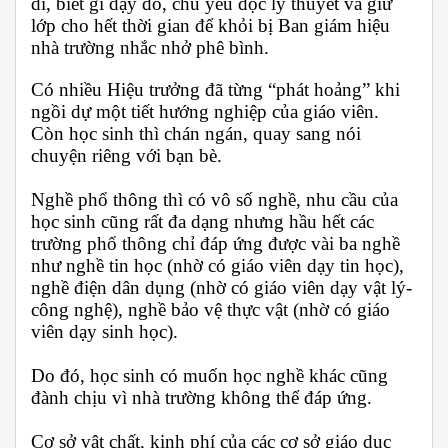
dĩ, biết gì dạy đó, chủ yếu đọc lý thuyết và giữ
lớp cho hết thời gian để khỏi bị Ban giám hiệu
nhà trường nhắc nhở phê bình.
Có nhiều Hiệu trưởng đã từng “phát hoảng” khi
ngồi dự một tiết hướng nghiệp của giáo viên.
Còn học sinh thì chán ngán, quay sang nói
chuyện riêng với bạn bè.
Nghề phổ thông thì có vô số nghề, nhu cầu của
học sinh cũng rất đa dạng nhưng hầu hết các
trường phổ thông chỉ đáp ứng được vài ba nghề
như nghề tin học (nhờ có giáo viên dạy tin học),
nghề điện dân dụng (nhờ có giáo viên dạy vật lý-
công nghệ), nghề bảo vệ thực vật (nhờ có giáo
viên dạy sinh học).
Do đó, học sinh có muốn học nghề khác cũng
đành chịu vì nhà trường không thể đáp ứng.
Cơ sở vật chất, kinh phí của các cơ sở giáo dục