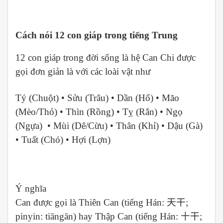
Cách nói 12 con giáp trong tiếng Trung
12 con giáp trong đời sống là hệ Can Chi được
gọi đơn giản là với các loài vật như
Tý (Chuột) • Sửu (Trâu) • Dần (Hổ) • Mão
(Mèo/Thỏ) • Thìn (Rồng) • Tỵ (Rắn) • Ngọ
(Ngựa) • Mùi (Dê/Cừu) • Thân (Khỉ) • Dậu (Gà)
• Tuất (Chó) • Hợi (Lợn)
Ý nghĩa
Can được gọi là Thiên Can (tiếng Hán:
天干
;
pinyin: tiāngān) hay Thập Can (tiếng Hán:
十干
;