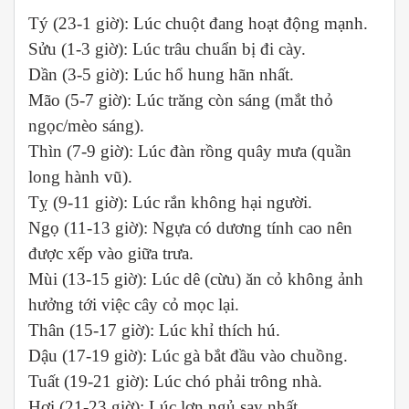
Tý (23-1 giờ): Lúc chuột đang hoạt động mạnh.
Sửu (1-3 giờ): Lúc trâu chuẩn bị đi cày.
Dần (3-5 giờ): Lúc hổ hung hãn nhất.
Mão (5-7 giờ): Lúc trăng còn sáng (mắt thỏ
ngọc/mèo sáng).
Thìn (7-9 giờ): Lúc đàn rồng quây mưa (quần
long hành vũ).
Tỵ (9-11 giờ): Lúc rắn không hại người.
Ngọ (11-13 giờ): Ngựa có dương tính cao nên
được xếp vào giữa trưa.
Mùi (13-15 giờ): Lúc dê (cừu) ăn cỏ không ảnh
hưởng tới việc cây cỏ mọc lại.
Thân (15-17 giờ): Lúc khỉ thích hú.
Dậu (17-19 giờ): Lúc gà bắt đầu vào chuồng.
Tuất (19-21 giờ): Lúc chó phải trông nhà.
Hợi (21-23 giờ): Lúc lợn ngủ say nhất.