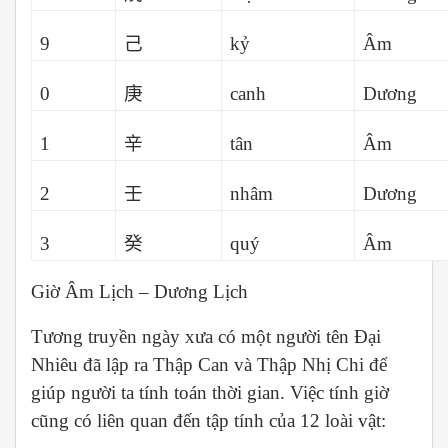
9
己
kỷ
Âm
0
庚
canh
Dương
1
辛
tân
Âm
2
壬
nhâm
Dương
3
癸
quý
Âm
Giờ Âm Lịch – Dương Lịch
Tương truyền ngày xưa có một người tên Đại
Nhiêu đã lập ra Thập Can và Thập Nhị Chi để
giúp người ta tính toán thời gian. Việc tính giờ
cũng có liên quan đến tập tính của 12 loài vật: