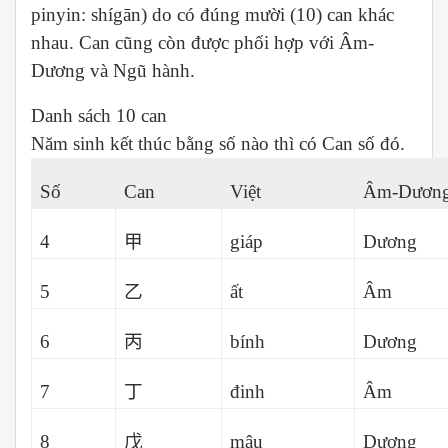
pinyin: shígān) do có đúng mười (10) can khác
nhau. Can cũng còn được phối hợp với Âm-
Dương và Ngũ hành.
Danh sách 10 can
Năm sinh kết thúc bằng số nào thì có Can số đó.
Số
Can
Việt
Âm-Dươn
4
甲
giáp
Dương
5
乙
ất
Âm
6
丙
bính
Dương
7
丁
đinh
Âm
8
戊
mậu
Dương