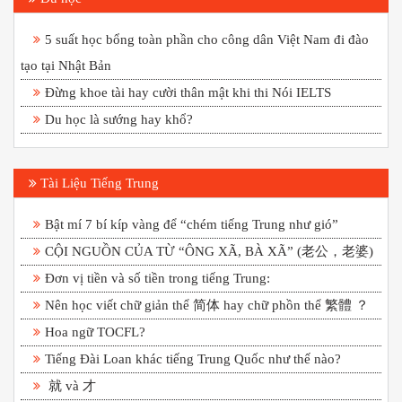
5 suất học bổng toàn phần cho công dân Việt Nam đi đào
tạo tại Nhật Bản
Đừng khoe tài hay cười thân mật khi thi Nói IELTS
Du học là sướng hay khổ?
Tài Liệu Tiếng Trung
Bật mí 7 bí kíp vàng để “chém tiếng Trung như gió”
CỘI NGUỒN CỦA TỪ “ÔNG XÃ, BÀ XÃ” (老公，老婆)
Đơn vị tiền và số tiền trong tiếng Trung:
Nên học viết chữ giản thể 简体 hay chữ phồn thể 繁體 ？
Hoa ngữ TOCFL?
Tiếng Đài Loan khác tiếng Trung Quốc như thế nào?
就 và 才