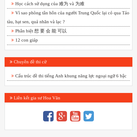
Học cách sử dụng của 难为 và 为难
Vì sao phòng tân hôn của người Trung Quốc lại có qua Táo
tàu, hạt sen, quả nhãn và lạc ?
Phân biệt 想 要 会 能 可以
12 con giáp
Chuyên đề thi cử
Cấu trúc đề thi tiếng Anh khung năng lực ngoại ngữ 6 bậc
Liên kết gia sư Hoa Văn