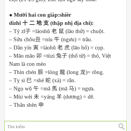
● Mười hai con giáp:shíèr
dìzhī
十
二
地
支
(thập nhị địa chi):
– Tý zǐ
子
=láoshǔ
老
鼠
(lão thử) = chuột.
– Sửu chǒu
丑
=níu
牛
(ngưu) = trâu.
– Dần yín
寅
=láohǔ
老
虎
(lão hổ) = cọp.
– Mão mǎo
卯
=tùzi
兔子
(thố tử) = thỏ, Việt
Nam là con mèo
– Thìn chén
辰
=lóng
龍
(long
龙
)= rồng.
– Tỵ sì
巳
=shé
蛇
(xà) = rắn.
– Ngọ wǔ
午
=mǎ
馬
(mã
马
) = ngựa.
– Mùi wèi
未
=yáng
羊
(dương) = dê.
– Thân shēn
申